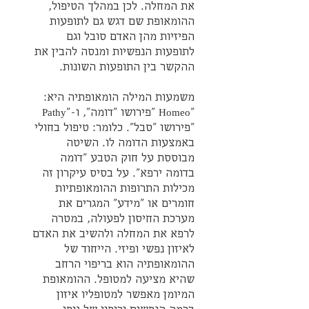
את המחלה. לכן במהלך הטיפול, 
ההומאופת שם דגש גם לתופעות 
הפיזיות מהן האדם סובל וגם 
לתופעות הנפשיות ומנסה להבין את 
ההקשר בין התופעות השונות.
משמעות המילה הומאופתיה היא: 
"Homeo "פירושו "דומה", ו-"Pathy 
"פירושו "סבל". כלומר: טיפול בחולי 
באמצעות הדומה לו. השיטה 
מבוססת על חוק הטבע "דומה 
בדומה ירפא". על בסיס עיקרון זה 
מכילות התרופות ההומאופתיות 
חומרים או "מידע" המגרים את 
מערכת החיסון לפעולה, במטרה 
לרפא את המחלה ולהשיב את האדם 
לאיזון נפשי ופיזי. הייחוד של 
ההומאופתיה הוא בריפוי הרחב 
שהיא מציעה למטופל. ההומאופת 
המיומן מאפשר למטופליו איזון 