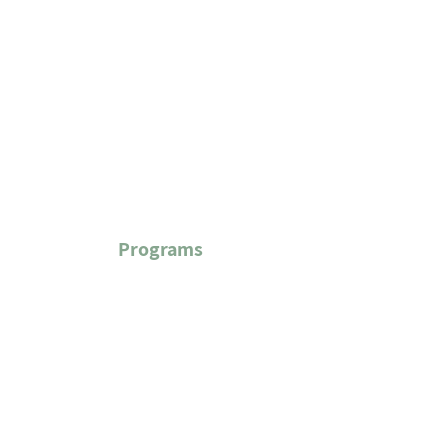
Power in Numbers
Programs