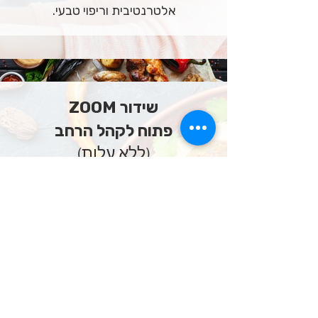
אלטרנטיבית וריפוי טבעי.
שידור ZOOM
פתוח לקהל הרחב
(ללא עלות)
האמת על הצלחת!
מדברים תזונה בלי פילטרים
ד"ר נאדר בוטו
ד"ר חיים רוזנטל
רון יפה
עודד טלמור