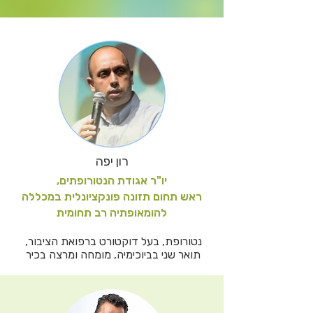
רון יפה
יו"ר אגודת הנטורופתים,
ראש תחום תזונה פונקציונלית במכללה
להומאופתיה רב תחומית
נטורופת, בעל דוקטורט ברפואת הציבור, 
תואר שני בביוכימיה, מומחה ומרצה בכיר 
ברפואה פונקציונלית ותזונה קלינית. מומחה 
לשיקום מערכת העיכול, תוספי תזונה 
ובדיקות מעבדה מתקדמות. ראש תחום 
לימודי התזונה במכללה להומאופתיה רב 