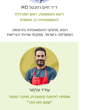
ד״ר חיים רוזנטל MD
רופא והומאופת, ראש המכללה
להומאופתיה רב תחומית
רופא, מחלוצי ההומאופתיה והרפואה 
המשלימה בישראל. ממקימי שירותי הבריאות 
המשלימה באסף הרופא ומי שניהל את תחום 
ההומאופתיה במרכז הרפואי שיבא. מומחה 
לטיפול טבעי ומניעתי, בין היתר באמצעות 
תזונה, צומות וניקוי רעלים.
עודד טלמור
מומחה לתזונה קיטוגנית, מחבר הספר
"שומן הוא חבר"