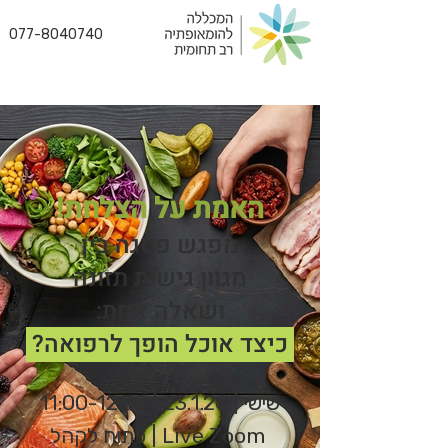
077-8040740
!האמת על הצלחת
מפגש פסגה בין
מגוון גישות תזונה
:ושאלה אחת
?כיצד אוכל הופך לרפואה
שישי | 23.1.26 | 11:00-12:30
Live Zoom | פתוח לקהל