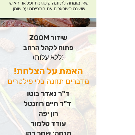
שף, מומחה לתזונה קיטוגנית ופליאו, האיש 
ששינה לישראלים את התפיסה על שומן 
ובשר, והקים את מותג ה-"קיטו"- מוצרים 
תומכי תזונה קיטוגנית.
שידור ZOOM
פתוח לקהל הרחב
(ללא עלות)
האמת על הצלחת!
מדברים תזונה בלי פילטרים
ד"ר נאדר בוטו
ד"ר חיים רוזנטל
רון יפה
עודד טלמור
מנחה
: שחר כהן