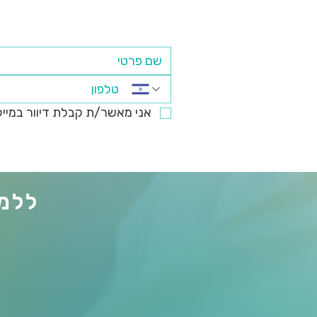
אני מאשר/ת קבלת דיוור במייל והודעות (SMS, ווטסאפ) מהמכללה 
ללמו