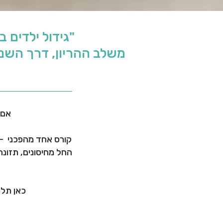
"גידול ילדים 
משלב ההריון, דרך השני
אם 
קורס אחד מהפכני - 9 מנחים מובילים - 360 מעלות של בריאות וגישה טבעית (ואחראית) לגידול י
החל מחיסונים, תזונה 
כאן תלמ