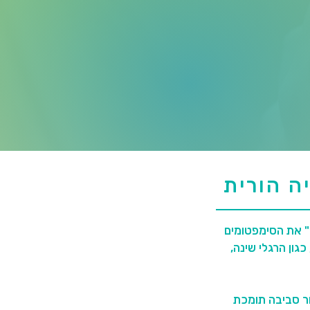
ה הורית
מחלות ילדים רבות נגרמות מתרופות וטיפולים שונים שאינם טבעיים אלא רק "מדכאים" את הסימפטומים 
ומחמירים את המצב בטווח הארוך. זאת לצד השפעות חיצוניות, משפחתיות וחינוכיות, כגון הרגלי שינה, 
בקורס חשוב זה תלמדו כיצד לזהות את שורשי הבעיות עוד בתחילת הדרך, ואיך ליצור סביבה תומכת 