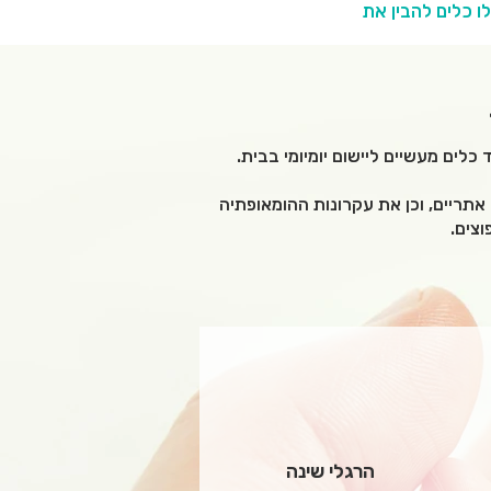
ומיטיבה שמקדמת בריאות טבעית לאורך זמן. במקום רק "לטפל בסימפטומים", תקבלו כלים להבין את 
כבר משלב ההיריון והלידה מתחילים להיווצר היסודות לבריאות הילד – פיזית ורגשית כאחד - כאשר שלל 
כלים מעשיים ליישום יומיומי בבית.
הקורס לגידול ילדים בגישה טבעית, מטעם המכללה להומאופתיה רב-תחומית, נולד בדיוק מהמקום הזה: 
לתת לכם, ההורים, ידע אמיתי, מקצועי, אחראי ומעמיק – כזה שמחבר בין גוף, נפש ואורח חיים, ומאפשר 
אתריים, וכן את עקרונות ההומאופתיה
וצים.
הרגלי שינה