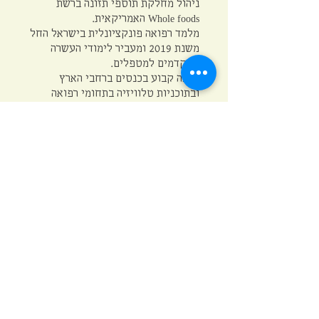
ניהול מחלקת תוספי תזונה ברשת
Whole foods האמריקאית.
מלמד רפואה פונקציונלית בישראל החל
משנת 2019 ומעביר לימודי העשרה
מתקדמים למטפלים.
מרצה קבוע בכנסים ברחבי הארץ
ובתוכניות טלוויזיה בתחומי רפואה
משלימה.
דר' חיים רוזנטל .M.D
רופא והומאופת, יו"ר המכללה
להומאופתיה רב תחומית