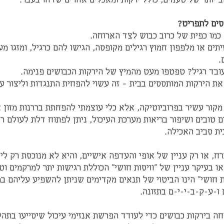
כמו כפית של כרוב כבוש לצד הארוחה.  
תים או מלפפון חמוץ רגילים מקופסה, הגישו להם כרגיל, ומזגו מ
.
בד רגיל? טפטפו מעט מהמיץ של הירקות הכבושים פנימה.
את הירקות המותססים בבית – זה עשוי להפחית התנגדות וליצור עני
מקור עשיר בפרוביוטיקה, אלא כלי עוצמתי להפחתת בררנות מזון א
ם טובים ושיפור בריאות מערכת העיכול, ניתן לפתוח דלת לעולם רח
ית סביב האכילה.  
רח, או רק עניין של אופי והעדפה אישיים, והיא לא מנוכסת רק לי
ו בעיקר עניין של "וויסות חושי" הכוללת רגישות יתר למרקמים וטע
ות חושי" הינו הביטוי של תנאים מקדימים שניתן להשפיע עליהם במ
 ו-ע-ק-ב-י-י-ם בתזונה.
 בירקות כבושים כדי לעודד הפרשת אנזימי עיכול שיסייעו בתהלי