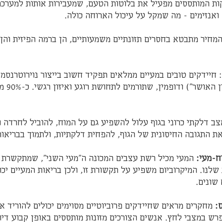
 המותססים מפעיל את בלוטות הטעם, שמעבירות אותות למערכת 
ואנזימים - מה שמקל על עיכול הארוחה כולה.
והמחיר מתבטא בחסרים תזונתיים משמעותיים, הן ברמה הפיזית והן
: חיידקים טובים במעיים ממלאים תפקיד חשוב בייצור נוירוטרנסמי
סרוטונין (ה
צב דלקתי כרוני בגוף עלול להשפיע גם על המוח, להוביל לחרדה וד
את התגובה החיסונית של הגוף, להפחית דלקתיות, ולתמוך בבריאות
-מעי: 
המעי מכיל רשת עצבים המכונה ה"מעי השני", שמתקשרת ב
לנו. המיקרוביום משפיע על תקשורת זו, ולכן בריאות המעיים יכ
שונים.
:
 מחקרים מראים שחיידקים פרוביוטיים מסוימים יכולים להוריד א
פרש במצבי לחץ. אנשים הצורכים מזונות מותססים באופן קבוע דיוו