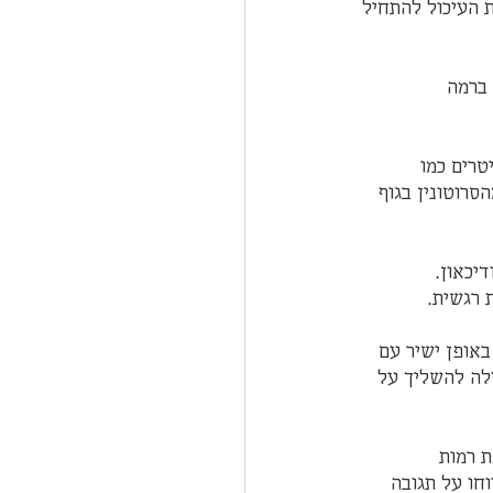
העיכול להתחיל 
 ברמה 
טרים כמו 
מכונה "הורמון האושר") ודופמין, שתורמים לתחושת רוגע ואיזון רגשי. כ-90% מהסרוטונין בגוף 
יכאון. 
 רגשית.
אופן ישיר עם 
ולה להשליך על 
ת רמות 
חו על תגובה 