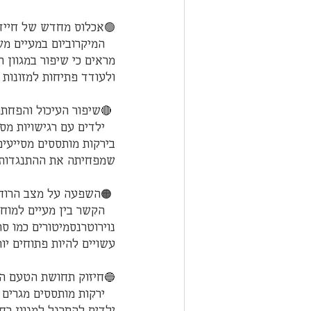
🟢אכלוס מחדש של חיידק
   המיקרוביום במעיים
מראים כי שיפור במגוון 
ולעודד פתיחות למזונות 
 🔴שיפור העיכול והפחתת אי-נוחות:  
   ילדים עם רגישויות 
בירקות מותססים מסייעים
שמפחיתה את ההתנגדות ל
 🟠השפעה על מצב הרוח ועל נכונות להתנסות:  
   הקשר בין מעיים למ
נוירוטרנסמיטורים כמו סר
עשויים להיות פתוחים יו
🔵חיזוק תחושת הטעם הט
   ירקות מותססים מגר
ילדים להתרגל למגוון רח