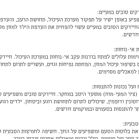
ים טובים במעיים:  
 משפיע באופן ישיר על תפקוד מערכת העיכול, תחושת הרעב, והעדפו
החיידקים הטובים במעיים עשוי להפחית את העדפת הילד למזון מע
חדשים. 
מסוימות עלולים לפתח בררנות עקב אי-נוחות במערכת העיכול. חיידקי
 בשיפור עיכול המזון, הפחתת נפיחות וגזים, ועשויים לתרום לתחו
מאכלים מסוימים.  
וח (ציר המעי-מוח) מתועד היטב במחקר. חיידקים טובים משפיעים ע
וטונין ודופמין, שיכולים לתרום לתחושת רוגע וביטחון. ילדים רגועי
תר להתנסות בטעמים ובמרקמים חדשים.  
בעית:  
ים את בלוטות הטעם ומשפיעים על החך. חשיפה לחמיצות הטבעית ע
ב יותר של טעמים, כולל ירקות ומאכלים אחרים שדחו בעבר.  