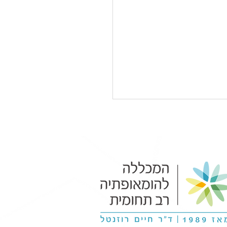
ימיקלים ותבלינים -
טבח הופך למעבדה
מית של בריאות