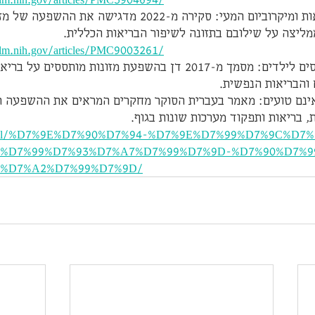
2. מזונות מותססים, בריאות ומיקרוביום המעי: סקירה מ-2022 מד
מליצה על שילובם בתזונה לשיפור הבריאות הכללית. 
nlm.nih.gov/articles/PMC9003261/
3. הנחיות למזונות מותססים לילדים: מסמך מ-2017 דן בהשפעת מזונות מות
והבריאות הנפשית.
ם אינם טועים: מאמר בעברית הסוקר מחקרים המראים את ההשפעה 
, בריאות ותפקוד מערכות שונות בגוף.
ll.co.il/%D7%9E%D7%90%D7%94-%D7%9E%D7%99%D7%9C%D
9%D7%99%D7%93%D7%A7%D7%99%D7%9D-%D7%90%D7%9
5%D7%A2%D7%99%D7%9D/