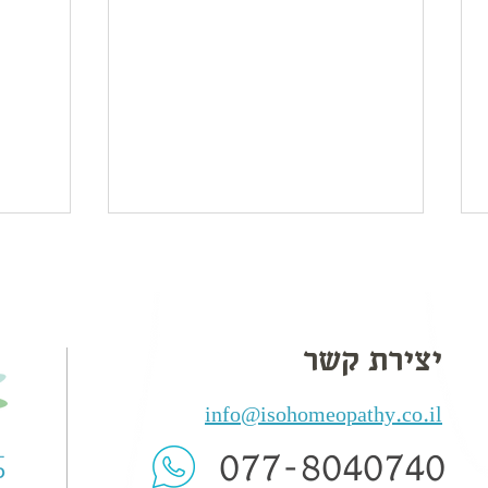
יצירת קשר
info@isohomeopathy.co.il
מזון מעובד ואולטרה-מעובד:
פיטוכ
מה מסתתר לנו בצלחת?
כשהמ
077-8
040740
ביוכי