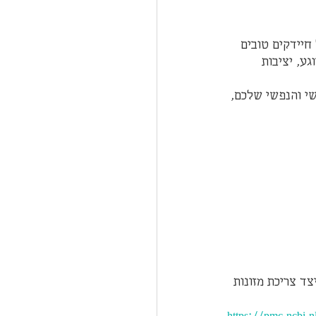
חיידקים טובים 
ע, יציבות 
שי והנפשי שלכם, 
מיקרוביום ובריאות הנפש: מאמר שפורסם ב-2014 בוחן כיצד צריכת מזונות 
https://pmc.ncbi.