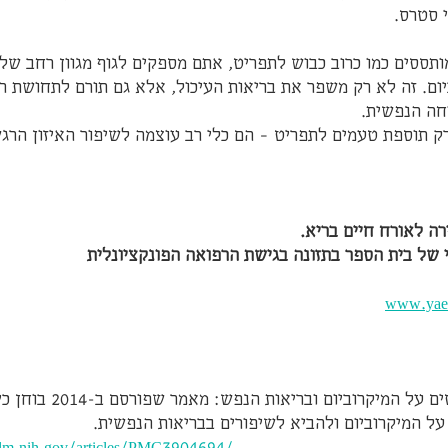
 סטרס.
תססים כמו כרוב כבוש לתפריט, אתם מספקים לגוף מגוון רחב של 
יום. זה לא רק משפר את בריאות העיכול, אלא גם תורם לתחושת רוג
וחה הנפשית.
רק תוספת טעמים לתפריט – הם כלי רב עוצמה לשיפור האיזון הרג
רה לאורח חיים בריא.
 של בית הספר בתזונה בגישת הרפואה הפונקציונלית
www.yael
1. השפעת מזונות מותססים על ה
ל המיקרוביום ולהביא לשיפורים בבריאות הנפשית.
nlm.nih.gov/articles/PMC3904694/