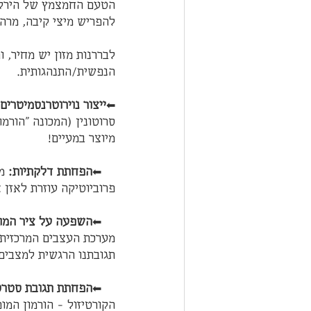
הטעם החמצמץ של הירקות
להפריש מיצי קיבה, מרה 
לבררנות מזון יש מחיר, 
הנפשית/התנהגותית.
⬅
ייצור נוירוטרנסמיטרים
מיוצר במעיים!
    ⬅
הפחתת דלקתיות:
 מ
פרוביוטיקה עוזרת לאזן 
    ⬅
השפעה על ציר המוח
מערכת העצבים המרכזית ש
תגובתנו הרגשית למצבים 
    ⬅
הפחתת תגובת סטרס
הקורטיזול – הורמון המו