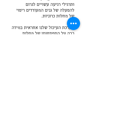
ותרגילי רגיעה עשויים לגרום 
להפעלה של גנים המעודדים ריפוי 
של מחלות כרוניות.
מערכת העיכול שלנו אחראית במידה 
רבה על התפתחותן של מחלות 
כרוניות. אצל אנשים רבים קיים 
חוסר איזון במיקרוביום (אוכלוסיית 
החיידקים ששוכנת במערכת העיכול).
ישנם מקרים לא מעטים של מעי 
דליף, הגורם לבעיות ספיגה ולחסר 
בנוטריאנטים (רכיבי תזונה חיוניים), 
וכתוצאה מכך לשיבושים באיזון 
הביוכימי בגופנו. 
רפואה פונקציונאלית מציעה בדיקות 
ייחודיות ומקיפות שיודעות להצביע 
על מקור הבעיות במערכת העיכול.