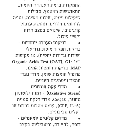
התמקדות ברמת האנרגיה היומית, 
התאוששות ממאמץ, סבילות 
לפעילות פיזית, איכות השינה, נטייה 
לזיהומים חוזרים, תחושת ערפול 
קוגניטיבי, שינויים במצב הרוח 
וקשיי עיכול.
●        
בדיקות מעבדה ייחודיות
 - 
בדיקות תפקוד מיטוכונדריאלי 
ישירות (נדירות יחסית), או עקיפות 
כמו 
GI-
, 
Organic Acids Test (OAT)
MAP
, בדיקות חומצות אמינו, 
פרופיל חומצות שומן, מדדי נוגדי 
חמצון וויטמינים חיוניים.
●        
מדדי עקה חמצונית
(
Oxidative Stress)
 - רמות גלוטתיון 
מחוזר, CoQ10, מדדי דלקת סמויה 
(CRP, IL-6), עומס מתכות כבדות או 
רעלים סביבתיים.
●       
 מדדים קליניים יומיומיים 
- 
דופק, לחץ דם, וריאביליות בקצב 