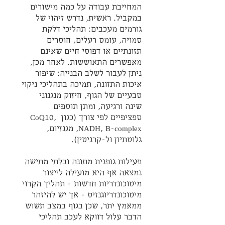
המחייבת עבודה על כמה מישורים 
במקביל. ראשית, נדרש זיהוי של 
גורמים מעכבים: תהליכי דלקת 
סמויה, עומס רעלים, חוסרים 
תזונתיים או דפוסי חיים שאינם 
מאפשרים התאוששות. לאחר מכן, 
ניתן לעבור לשלב הבנייה: שיפור 
איכות התזונה, תמיכה בתהליכי ניקוי 
טבעיים של הגוף, חיזוק מנגנוני 
שינה ורגיעה, ומתן תוספים 
ספציפיים לפי צורך (כגון CoQ10, 
NADH, B-complex, מגנזיום, 
גלוטתיון ול-קרניטין).
פעילות גופנית מתונה ובלתי מתישה 
נמצאה אף היא מועילה לייצור 
מיטוכונדריות חדשות - תהליך הקרוי 
מיטוכונדריוגנזיס - אך יש להיזהר 
ממאמץ יתר, שכן בגוף במצב תשוש 
הדבר עלול דווקא לעכב תהליכי 