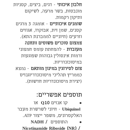
חלבון איכותי
 - דגים, ביצים, קטניות 
מונבטות, בשר מרעה, לשיקום 
ותיקון רקמות.
שומנים איכותיים
 - אומגה 3 מדגים 
קטנים, שמן זית, אבוקדו, אגוזים 
וזרעים (חיוניים לממברנת התא).
צמצום סוכרים פשוטים ותזונה 
מעובדת 
- להפחתת עומס חמצוני 
ורמות אינסולין גבוהות שפוגעות 
במיטוכונדריות.
צום לסירוגין במינון מותאם
 - נמצא 
כממריץ תהליכי מיטוכונדריוגנזיס 
(יצירת מיטוכונדריות חדשות).
תוספים אפשריים:
●        קו אנזים 
Q10 
 או 
 Ubiquinol
 - חיוני לשרשרת מעבר 
האלקטרונים, משפר ייצור ATP.
●        התוספים 
NADH / 
Nicotinamide Riboside (NR) / 