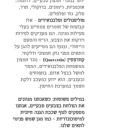
יותר בנוגדי חמצון טבעיים. לדוגמה: 
אוכמניות, רימונים, ברוקולי, תרד, 
סלק, גזר ופלפלים.
פוליפנולים ופלבנואידים
 - אלו 
קבוצות של חומרים צמחיים בעלי 
פעילות מגינה. הם מעניקים לפירות 
וירקות את הצבע, הריח והטעם 
הייחודי, ובגוף הם מסייעים להגן על 
התאים מפני נזק חמצוני ודלקתי.
קוורצטין 
(
Quercetin)
 - נוגד חמצון 
ממשפחת הפלבנואידים, המצוי 
למשל בבצל אדום, בתפוחים 
ובענבים. הוא ידוע כמעכב דלקת 
ותומך במערכת החיסון.
במילים פשוטות: כשאנחנו מגוונים 
את הצלחת בצבעים טבעיים, אנחנו 
מספקים לגוף שכבת הגנה חיונית 
למיטוכונדריות - כמו מגן שמש פנימי 
לתאים שלנו.