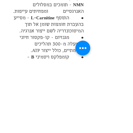
NMN
 - תומכים במסלולים 
האנרגטיים 		ומפחיתים עייפות.
●        התוסף 
L-Carnitine
 - מסייע 
בהעברת חומצות שומן אל תוך 
המיטוכונדריה לשם ייצור אנרגיה.
●        מגנזיום - קו-פקטור חיוני 
בלמעלה מ-300 תהליכים 
אנזימתיים, כולל ייצור ATP.
●        קומפלקס ויטמיני 
B
 – 
במיוחד B2, B3 ו-B12 שתורמים 
למסלולי אנרגיה.
●        חומצה אלפא-ליפואית - 
ALA - Alpha-Lipoic Acid
 – נוגד 
חמצון רב־עוצמה התומך בשיקום 
מיטוכונדריאלי.
●        גלוטתיון (או קודמיו NAC ו-
Glycine) - נוגד חמצון מרכזי כנגד 
סטרס חמצוני.
השפעות אפשריות של 