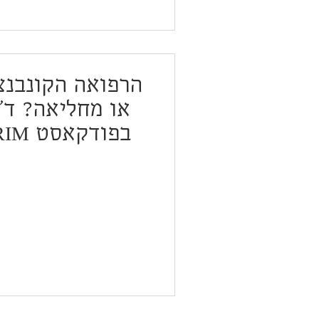
הרפואה הקונבנצי
או מחליאה? ד"ר
רינשט