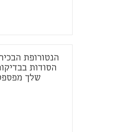
הנטורופת הבכיר
הסודות בבדיקו
שלך מפספס 
בפודקאסט "גבול
עידן 