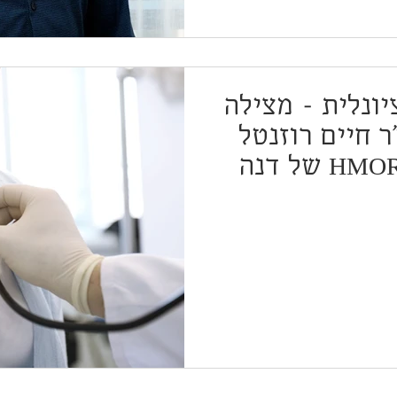
ונלית - מצילה
 חיים רוזנטל
בפודקאסט HMORIM של דנה
יין